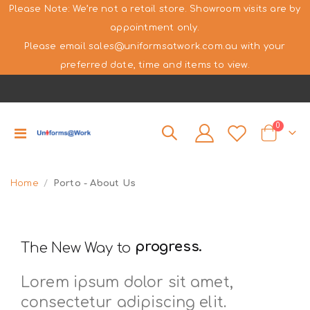
Please Note: We’re not a retail store. Showroom visits are by
appointment only.
Please email sales@uniformsatwork.com.au with your
preferred date, time and items to view.
items
0
Toggle
Cart
Nav
Home
Porto - About Us
success.
advance.
progress.
The New Way to
success.
Lorem ipsum dolor sit amet,
consectetur adipiscing elit.